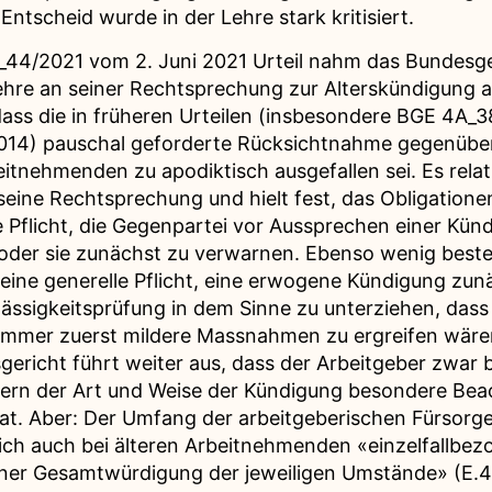
 Entscheid wurde in der Lehre stark kritisiert.
_44/2021 vom 2. Juni 2021 Urteil nahm das Bundesge
Lehre an seiner Rechtsprechung zur Alterskündigung 
dass die in früheren Urteilen (insbesondere BGE 4A_
2014) pauschal geforderte Rücksichtnahme gegenüber
eitnehmenden zu apodiktisch ausgefallen sei. Es relat
 seine Rechtsprechung und hielt fest, das Obligatione
 Pflicht, die Gegenpartei vor Aussprechen einer Kün
oder sie zunächst zu verwarnen. Ebenso wenig beste
 eine generelle Pflicht, eine erwogene Kündigung zun
ässigkeitsprüfung in dem Sinne zu unterziehen, dass 
mmer zuerst mildere Massnahmen zu ergreifen wären
ericht führt weiter aus, dass der Arbeitgeber zwar b
ern der Art und Weise der Kündigung besondere Bea
t. Aber: Der Umfang der arbeitgeberischen Fürsorge
ch auch bei älteren Arbeitnehmenden «einzelfallbez
ner Gesamtwürdigung der jeweiligen Umstände» (E.4.