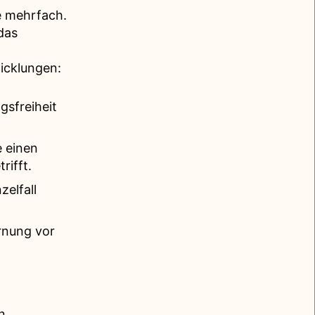
e mehrfach.
das
icklungen:
gsfreiheit
e einen
rifft.
zelfall
rnung vor
n.