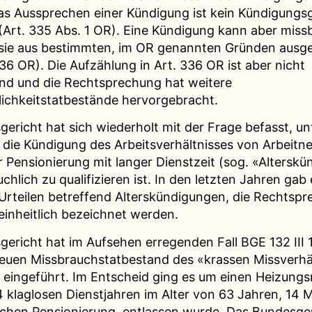
das Aussprechen einer Kündigung ist kein Kündigungs
Art. 335 Abs. 1 OR). Eine Kündigung kann aber miss
 sie aus bestimmten, im OR genannten Gründen ausg
336 OR). Die Aufzählung in Art. 336 OR ist aber nicht
nd und die Rechtsprechung hat weitere
ichkeitstatbestände hervorgebracht.
ericht hat sich wiederholt mit der Frage befasst, u
die Kündigung des Arbeitsverhältnisses von Arbeit
r Pensionierung mit langer Dienstzeit (sog. «Altersk
chlich zu qualifizieren ist. In den letzten Jahren gab 
 Urteilen betreffend Alterskündigungen, die Rechtsp
einheitlich bezeichnet werden.
ericht hat im Aufsehen erregenden Fall BGE 132 III 
euen Missbrauchstatbestand des «krassen Missverhäl
 eingeführt. Im Entscheid ging es um einen Heizung
 klaglosen Dienstjahren im Alter von 63 Jahren, 14 
ichen Pensionierung, entlassen wurde. Das Bundesgeri