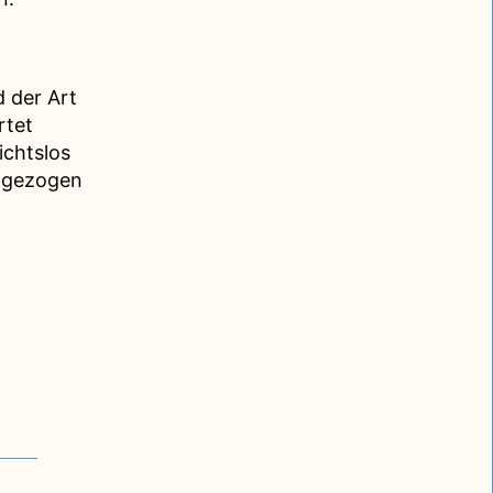
 der Art
rtet
ichtslos
t gezogen