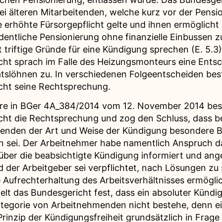
bei älteren Mitarbeitenden, welche kurz vor der Pensi
e erhöhte Fürsorgepflicht gelte und ihnen ermöglich
ordentliche Pensionierung ohne finanzielle Einbussen z
t triftige Gründe für eine Kündigung sprechen (E. 5.3)
cht sprach im Falle des Heizungsmonteurs eine Ents
slöhnen zu. In verschiedenen Folgeentscheiden best
cht seine Rechtsprechung.
re in BGer 4A_384/2014 vom 12. November 2014 best
ht die Rechtsprechung und zog den Schluss, dass be
enden der Art und Weise der Kündigung besondere 
 sei. Der Arbeitnehmer habe namentlich Anspruch d
 über die beabsichtigte Kündigung informiert und ang
 der Arbeitgeber sei verpflichtet, nach Lösungen zu
 Aufrechterhaltung des Arbeitsverhältnisses ermögli
elt das Bundesgericht fest, dass ein absoluter Künd
ategorie von Arbeitnehmenden nicht bestehe, denn ei
rinzip der Kündigungsfreiheit grundsätzlich in Frage s