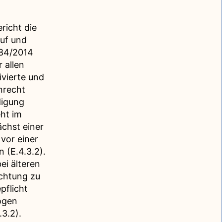
richt die
auf und
384/2014
 allen
ivierte und
nrecht
digung
ht im
ächst einer
vor einer
 (E.4.3.2).
ei älteren
chtung zu
pflicht
ogen
3.2).