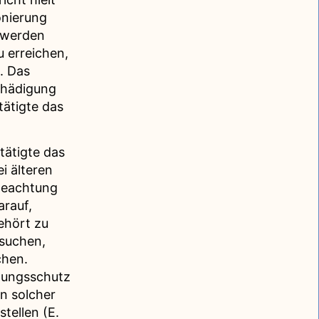
onierung
t werden
u erreichen,
. Das
chädigung
ätigte das
ätigte das
i älteren
Beachtung
arauf,
ehört zu
 suchen,
chen.
igungsschutz
n solcher
tellen (E.