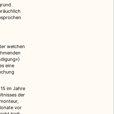
grund
bräuchlich
esprochen
nter welchen
nehmenden
ündigung»)
es eine
rechung
115 im Jahre
tnisses der
smonteur,
Monate vor
cht hielt