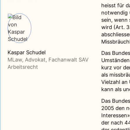
heisst für 
notwendig (
sein, wenn
wird (Art. 
abschliesse
Missbräuchl
Kaspar Schudel
Das Bundesg
MLaw, Advokat, Fachanwalt SAV
Umständen 
Arbeitsrecht
kurz vor de
als missbräu
Vielzahl an
kann als un
Das Bundesg
2005 den n
Interessen»
der nach 44
der ordentl