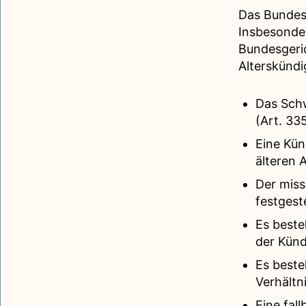
Das Bundesg
Insbesonde
Bundesgeric
Alterskünd
Das Schw
(Art. 33
Eine Kün
älteren 
Der miss
festgest
Es beste
der Künd
Es beste
Verhältn
Eine fal