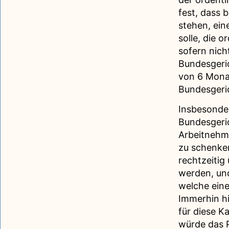
fest, dass 
stehen, ein
solle, die 
sofern nich
Bundesgeri
von 6 Monat
Bundesgeri
Insbesonde
Bundesgeric
Arbeitnehm
zu schenken
rechtzeitig
werden, und
welche eine
Immerhin hi
für diese K
würde das P