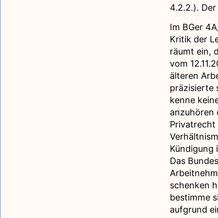
4.2.2.). Der
Im BGer 4A
Kritik der 
räumt ein, 
vom 12.11.
älteren Arb
präzisierte
kenne keine
anzuhören 
Privatrecht
Verhältnism
Kündigung i
Das Bundesg
Arbeitnehm
schenken ha
bestimme si
aufgrund ei