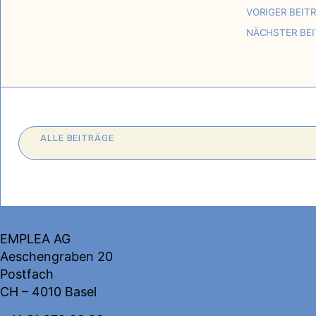
VORIGER BEIT
NÄCHSTER BE
ALLE BEITRÄGE
KONTAKT
EMPLEA AG
Aeschengraben 20
Postfach
CH – 4010 Basel